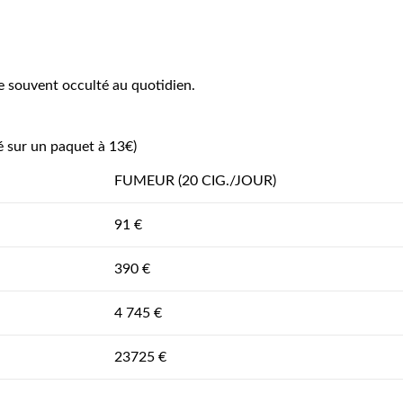
e souvent occulté au quotidien.
é sur un paquet à 13€)
FUMEUR (20 CIG./JOUR)
91 €
390 €
4 745 €
23725 €