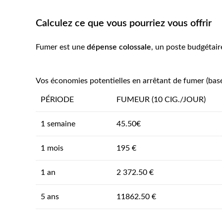
Calculez ce que vous pourriez vous offrir
Fumer est une
dépense colossale
, un poste budgétair
Vos économies potentielles en arrêtant de fumer (bas
PÉRIODE
FUMEUR (10 CIG./JOUR)
1 semaine
45.50€
1 mois
195 €
1 an
2 372.50 €
5 ans
11862.50 €