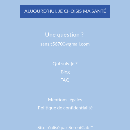
AUJOURD’HUI, JE CHOISIS MA SANTÉ
Une question ?
sans.t56700@gmail.com
Qui suis-je ?
Blog
FAQ
Mentions légales
Politique de confidentialité
Site réalisé par SereniCab™